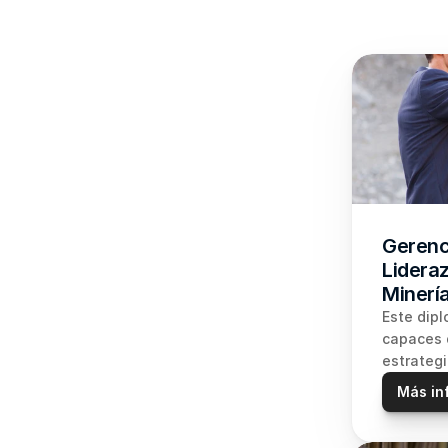
Gerenci
Lideraz
Minerí
Este dipl
capaces d
estrategi
Más in