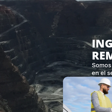
ING
RE
Somos 
en el s