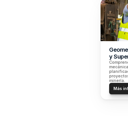
Geomec
y Super
Comprende
mecánica 
planifica
proyectos
minería.
Más in