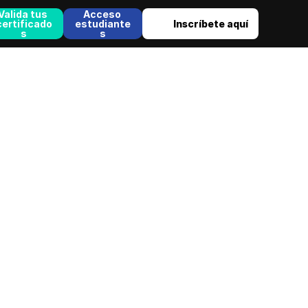
Valida tus 
Acceso 
certificado
estudiante
Inscríbete aquí
s
s