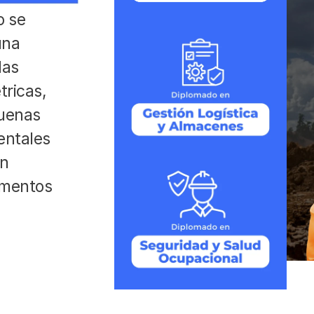
 se 
na 
as 
ricas, 
uenas 
ntales 
n 
amentos 