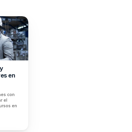
y 
es en 
nes con 
 el 
ursos en 