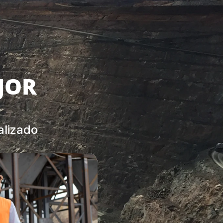
OR 
lizado 